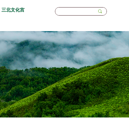
三北文化宫
끠