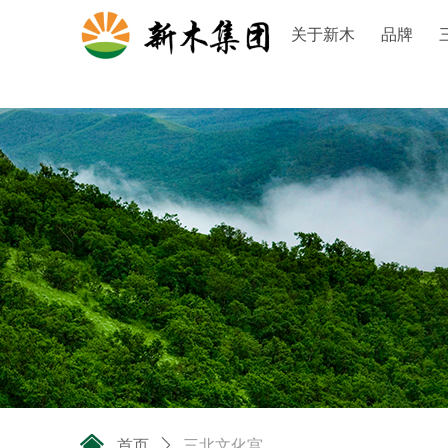
关于新木
品牌
낀
首页
ꄲ
三北文化宫