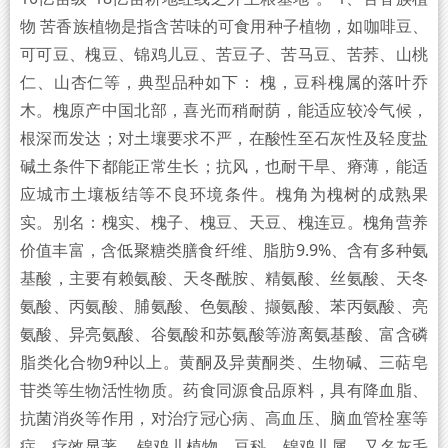
物 苦香族植物是指含苦味的可食用种子植物，如咖啡豆、
可可豆、槐豆、锦鸡儿豆、苦豆子、苦马豆、苦荞、山桃
仁、山杏仁等，典型品种如下： 槐，豆科槐属的落叶乔
木。槐原产中国北部，喜光而稍耐荫，能适应较冷气候，
根深而发达；对土壤要求不严，在酸性至石灰性及轻度盐
碱土条件下都能正常生长；抗风，也耐干旱、瘠薄，能适
应城市土壤板结等不良环境条件。槐角为槐树的成熟果
实。别名：槐实、槐子、槐豆、天豆、槐连豆。槐角营养
价值丰富，含低聚糖类膳食纤维、脂肪9.9%、含有多种氨
基酸，主要有赖氨酸、天冬酰胺、精氨酸、丝氨酸、天冬
氨酸、丙氨酸、脯氨酸、色氨酸、撷氨酸、苯丙氨酸、亮
氨酸、异亮氨酸、谷氨酸和苏氨酸等游离氨基酸、富含磷
脂类化合物9种以上。黄酮及异黄酮类、生物碱、三萜皂
苷类等生物活性物质。药食同源食品原料，具有降血脂、
抗菌消炎等作用，对治疗冠心病、高血压、脑血管栓塞等
症，疗效显著。 锦鸡儿植物，豆科，锦鸡儿属，又名灰毛