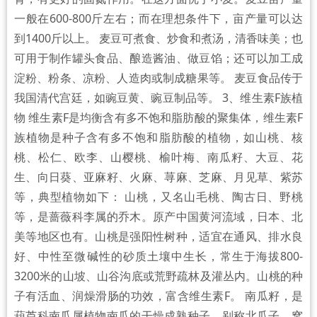
一般在600-800斤左右‌；而在理想条件下，亩产量可以达
到1400斤以上。‌ 麦豆可煮食、炒食和煮汤，清香味美；也
可用于制作罐头食品、酿造酱油、做豆馅；还可以加工成
淀粉、粉条、凉粉、人造肉或制成糖果等。 麦豆食品传于
我国清代宫廷，如豌豆黄、豌豆制品等。 3、维生素F族植
物 维生素F是均衡含有多不饱和脂肪酸的聚集体，维生素F
族植物是种子含有多不饱和脂肪酸的植物，如山桃、核
桃、松仁、欧李、山樱桃、榆叶梅、南瓜籽、大豆、花
生、向日葵、亚麻籽、火麻、荨麻、芝麻、月见草、紫苏
等，典型植物如下： 山桃，又名山毛桃、陶古日、野桃
等，是蔷薇科李属的乔木。原产中国黄河流域，日本、北
美等地区也有。山桃是强阳性树种，适宜在通风、排水良
好、中性至微碱性的砂质土壤中生长，常生于海拔800-
3200米的山坡、山谷沟底或荒野疏林及灌丛内。山桃的种
子有活血、润燥滑肠的功效，富含维生素F。 南瓜籽，是
葫芦科南瓜属植物南瓜的干燥成熟种子，别称北瓜子、窝