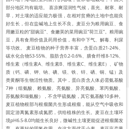
部分地区均有栽培。 喜凉爽湿润性气候，喜光、耐寒、耐
旱，对土壤的适应能力极强，在相对贫瘠的土地中也能良
好生长，但在盐碱地上生长不良。麦豆分为粮用豌豆、食
用嫩豆粒的“甜豌豆”、食嫩荚的菜用豌豆“荷兰豆”。粮用豌
豆，具有食用价值及药用价值，有和中下气、解毒、利尿
等功效。 麦豆植物的种子营养丰富，含蛋白质21-24%、
碳水化合物53-55%、脂肪含0.2-0.6%、膳食纤维8-12%、
维生素（维生素A‌、维生素B、维生素C‌、维生素E‌）、矿物
质（钙、磷‌、钾、钠、碘‌、镁‌、铁‌、锌‌、硒、铜‌‌、锰‌）及
类黄酮等生物活性物质。其中，蛋白质含人体必需氨基酸
7种（组氨酸、赖氨酸、亮氨酸、异亮氨酸、苯丙氨酸、
苏氨酸和缬氨酸），不含甲硫氨酸，其它氨基酸10多种。
麦豆植物根部与根瘤菌共生形成根瘤，能从空气中吸收和
固定游离氮素形成氮肥，供给植株的生长。麦豆在土壤环
境pH6.5-8.0均能生长良好，微碱性土壤更能促进根瘤菌发
育，有更好的固氮作用。在这方面优于小麦。麦豆亩产量