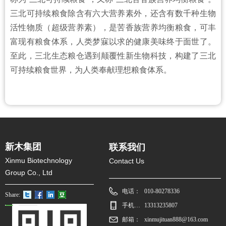
三北可持续粮食除含有六大营养素外，还含有数千种生物
活性物质（超级营养素），是苦香族营养均衡粮食，可丰
富现有粮食体系，人类梦寐以求的健康美味终于面世了。
至此，三北生态粮仓遇到颠覆性新生物科技，构建了三北
可持续粮食世界，为人类奉献理想粮食体系。
新木集团
联系我们
Xinmu Biotechnology
Contact Us
Group Co., Ltd
电话：
010-80278336
Share:
手机：13313236807
13313235807
1
邮箱：
xinmujituan888@163.com