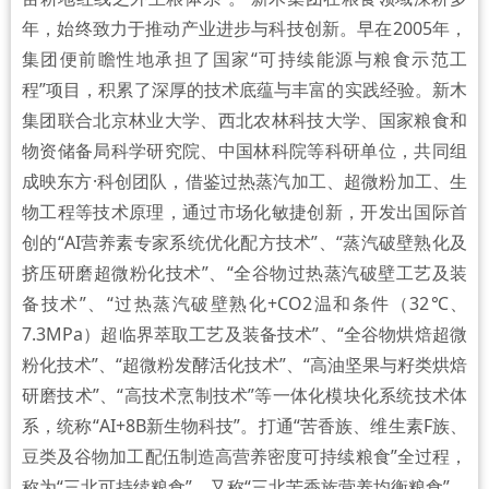
年，始终致力于推动产业进步与科技创新。早在2005年，
集团便前瞻性地承担了国家“可持续能源与粮食示范工
程”项目，积累了深厚的技术底蕴与丰富的实践经验。新木
集团联合北京林业大学、西北农林科技大学、国家粮食和
物资储备局科学研究院、中国林科院等科研单位，共同组
成映东方·科创团队，借鉴过热蒸汽加工、超微粉加工、生
物工程等技术原理，通过市场化敏捷创新，开发出国际首
创的“AI营养素专家系统优化配方技术”、“蒸汽破壁熟化及
挤压研磨超微粉化技术”、“全谷物过热蒸汽破壁工艺及装
备技术”、“过热蒸汽破壁熟化+CO2温和条件（32℃、
7.3MPa）超临界萃取工艺及装备技术”、“全谷物烘焙超微
粉化技术”、“超微粉发酵活化技术”、“高油坚果与籽类烘焙
研磨技术”、“高技术烹制技术”等一体化模块化系统技术体
系，统称“AI+8B新生物科技”。打通“苦香族、维生素F族、
豆类及谷物加工配伍制造高营养密度可持续粮食”全过程，
称为“三北可持续粮食”，又称“三北苦香族营养均衡粮食”。