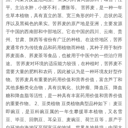
平。主治水肿，小便不利，臜胀等。 苦荞麦，是一种一年
生草本植物，具有直立的茎、宽三角形的叶子、总状的花
序以及黑褐色的果实。苦荞麦的原产地是亚洲，主要发源
于中国的西南部和中部地区。它在中国的四川、云南、贵
州、甘肃、陕西等省份有广泛的种植。在这些地区，苦荞
麦通常作为传统食品和药用植物而种植，其种子用于制作
荞麦面条、荞麦茶等食品，也被用于中医中的一些治疗用
途。 苦荞麦对环境的适应能力较强，在种植时，苦荞麦不
需要大量的肥料和农药，因此被认为是一种环境友好型作
物。苦荞麦具有重要的药用价值和营养价值，富含芦丁和
其他多酚类化合物，具有抗氧化、抗肿瘤、降血压、降血
糖和降血脂等活性，是一种具有丰富药用价值和营养价值
的重要作物。 2、豆类植物 豆类植物典型品种如下： 麦豆
即豌豆，是豆科豌豆属的一年生攀援草本植物，又名雪
豆、毕豆、回鹘豆、耳朵豆、麦豌豆、荷兰豆等，原产于
自环地中海地区至阿富汗的地域，世界各地栽培；中国大