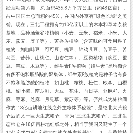
经启动第六期，总面积435.8万平方公里（约43亿亩），
占中国国土总面积的45%，在国内外享有“绿色长城”之美
誉。现在，三北工程拥有约10亿亩以上的木本和草本杂粮
基地，品种涵盖谷物植物（小麦、玉米、稻米、小米、大
麦、燕麦、糜子等）、苦香族植物（含苦味的可食用种子
植物，如咖啡豆、可可豆、槐豆、锦鸡儿豆、苦豆子、苦
马豆、苦荞、山桃仁、山杏仁等）、豆类植物（豌豆、蚕
豆、芸豆、木豆等）、维生素F族植物（维生素F是均衡含
有多不饱和脂肪酸的聚集体，维生素F族植物是种子含有多
不饱和脂肪酸的植物，如山桃、核桃、松仁、欧李、山樱
桃、榆叶梅、南瓜籽、大豆、花生、向日葵、亚麻籽、火
麻、荨麻、芝麻、月见草、紫苏等）等。俨然成为林粮间
作的“18亿亩耕地红线之外主粮体系秘境”，是继北大荒粮
仓后的又一巨大生态粮仓，誉为“三北生态粮仓”。三北生
态粮仓在18亿亩耕地红线之外，相当于我国又诞生了一个
10亿亩级“18亿亩耕地红线之外主粮基地”。 1、苦香族植