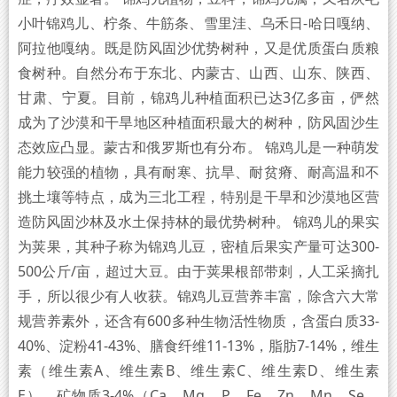
小叶锦鸡儿、柠条、牛筋条、雪里洼、乌禾日-哈日嘎纳、
阿拉他嘎纳。既是防风固沙优势树种，又是优质蛋白质粮
食树种。自然分布于东北、内蒙古、山西、山东、陕西、
甘肃、宁夏。目前，锦鸡儿种植面积已达3亿多亩，俨然
成为了沙漠和干旱地区种植面积最大的树种，防风固沙生
态效应凸显。蒙古和俄罗斯也有分布。 锦鸡儿是一种萌发
能力较强的植物，具有耐寒、抗旱、耐贫瘠、耐高温和不
挑土壤等特点，成为三北工程，特别是干旱和沙漠地区营
造防风固沙林及水土保持林的最优势树种。 锦鸡儿的果实
为荚果，其种子称为锦鸡儿豆，密植后果实产量可达300-
500公斤/亩，超过大豆。由于荚果根部带刺，人工采摘扎
手，所以很少有人收获。锦鸡儿豆营养丰富，除含六大常
规营养素外，还含有600多种生物活性物质，含蛋白质33-
40%、淀粉41-43%、膳食纤维11-13%，脂肪7-14%，维生
素（维生素A‌、维生素B、维生素C‌、维生素D、维生素
E‌）、矿物质3-4%（Ca、Mg、P、Fe、Zn、Mn、Se、