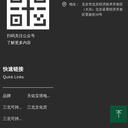
地址：
北京市北京经济技术开发区
（大兴）北京采育经济开发
区育政街16号
扫码关注公众号
了解更多内容
快速链接
Quick Links
天佑宝塔电商
品牌
三北可持续能源产业
三北文化宫
ꁸ
三北可持续粮食产业