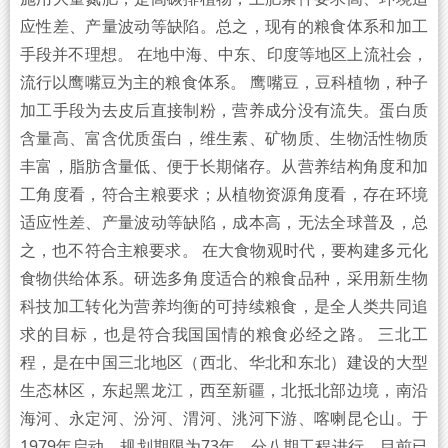
应性差、产量波动等缺陷。总之，现有的粮食体系和加工
手段并不理想。 在地中海、中东、印度等地区上流社会，
流行以鹰嘴豆为主的粮食体系。 鹰嘴豆，豆科植物，种子
加工手段为去皮后直接制粉，营养成分没有流失。蛋白质
含量高、富含优质蛋白，维生素、矿物质、生物活性物质
丰富，脂肪含量低、便于长期储存。从营养结构角度和加
工角度看，符合主粮要求；从植物资源角度看，存在环境
适应性差、产量波动等缺陷，成本高，无法全球普及，总
之，也不符合主粮要求。 在大食物观时代，要构建多元化
食物供给体系。研选多角度适合的粮食品种，采用新生物
科技加工转化为营养均衡的可持续粮食，是全人类共同追
求的目标，也是符合我国国情的粮食必经之路。 三北工
程，是在中国三北地区（西北、华北和东北）建设的大型
生态林区，东起黑龙江，西至新疆，北抵北部边境，南沿
海河、永定河、汾河、渭河、洮河下游、喀喇昆仑山。于
1979年启动，规划期限为73年，分八期工程进行，目前已