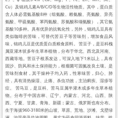
Cu‌）及锦鸡儿素A/B/C/D等生物活性物质。其中，蛋白质
含人体必需氨基酸8种（组氨酸、赖氨酸、亮氨酸、异亮
氨酸、甲硫氨酸、苯丙氨酸、苏氨酸和缬氨酸），其它氨
基酸10多种。具有优异的抗氧化性，另外，锦鸡儿豆具有
类似咖啡的苦味，可替代苦豆子等苦味剂，增加食品风
味，锦鸡儿豆是优质蛋白质粮食原料。 苦豆子，是豆科槐
属亚灌木状多年生草本植物，分布于华北、西北及河南、
西藏等地。苦豆子根系发达，可深入地下1米以上，具有
固沙、防风和水土保持能力，根瘤菌可固氮改良土壤。是
苦味剂食材，其干燥种子均入药，性寒味苦，归心、肺
经，具有清热燥湿、止痛、杀虫功效，主治痢疾、湿疹等
症。 苦马豆，是豆科、苦马豆属半灌木或多年生草本植
物。分布于中国吉林、辽宁、内蒙古、河北、山西、陕
西、宁夏、甘肃、青海、新疆；蒙古、俄罗斯也有分布。
生于海拔960-3180米的山坡、草原、荒地、沙滩、戈壁绿
洲、沟渠旁及盐池周围。 果实为药食同源原料，味苦，性